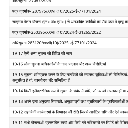
अधिसूचना -27057/2023
पत्र क्रमांक- 287975/XXVII(10)/2025-ई-77101/2024
राष्ट्रीय पेंशन योजना (एन० पी० एस० ) से आच्छादित कार्मिकों की सेवा कल में मृत्यु क
पत्र क्रमांक-250395/XXVII (10)/2024-ई-31265/2022
अधिसूचना 283120/xxvii(10)/2025 -ई-77101/2024
19-17 ऐसी अन्‍य सूचना जो विहित की जाय
19-16 लोक सूचना अधिकारियों के नाम, पदनाम और अन्‍य विशिष्टियां
19-15 सूचना अभि‍प्राप्‍त करने के लिए नागरिकों को उपलब्‍ध सुविधाओं की विशिष्टिय
अनुरक्षित है तो, कायर्करण घंटे सम्मिलित हैं
19-14 किसी इलैक्‍ट़्रॉनिक रूप में सूचना के संबंध में ब्‍योरे, जो उसको उपलब्‍ध हों या उ
19-13 अपने द्वारा अनुदत्‍त रियायतों, अनुज्ञापत्रों तथा प्राधिकारों के प्राप्तिकर्ताओं क
19-12 सहायिकी कार्यक्रमों के निष्‍पादन की रीति जिसमें आवंटित राशि और ऐसे कायर्क्रमो
19-11 सभी योजनाओं, प्रस्‍तावित व्‍ययों और किये गये संवितरणों पर रिपोर्ट की विशि