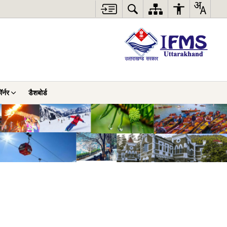
र्नर
डैशबोर्ड