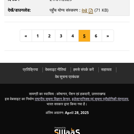
पहुँच योग्य संस्करण :
(71 KB)
देखें
«
1
2
3
4
5
6
»
प्रतिक्रिया
वेबसाइट नीतियां
हमसे संपर्क करें
सहायता
वेब सूचना प्रबंधक
सामग्री का स्वामित्व : कोषागार, पेंशन एवं हकदारी, उत्‍तराखण्‍ड
इस वेबसाइट का निर्माण
राष्ट्रीय सूचना विज्ञान केन्द्र
,
इलेक्ट्रानिक्स एवं सूचना प्रौद्योगिकी मंत्रालय
,
भारत सरकार द्वारा किया गया है।
अंतिम अद्यतन:
April 28, 2025